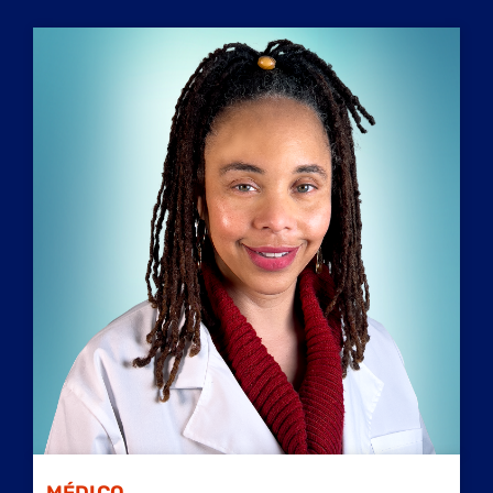
Inicio
/
Proveedores médicos
/
Sharee Chance-Lawson