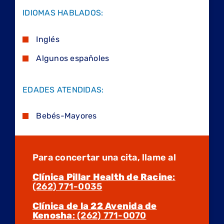
IDIOMAS HABLADOS:
Inglés
Algunos españoles
EDADES ATENDIDAS:
Bebés-Mayores
Para concertar una cita, llame al
Clínica Pillar Health de Racine
:
(262) 771-0035
Clínica de la 22 Avenida de
Kenosha
: (262) 771-0070