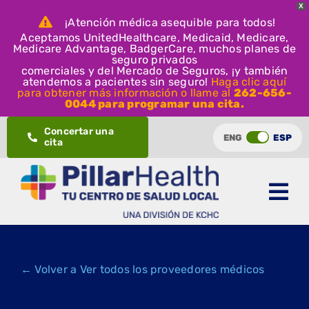
X
¡Atención médica asequible para todos!
Aceptamos UnitedHealthcare, Medicaid, Medicare,
Medicare Advantage, BadgerCare, muchos planes de
seguro privados
comerciales y del Mercado de Seguros, ¡y también
atendemos a pacientes sin seguro!
Haga clic aquí
para obtener más información o llame al
262-656-
0044 para programar una cita.
Ir
Concertar una
ENG
ESP
cita
al
contenido
← Volver a Ver todos los proveedores médicos