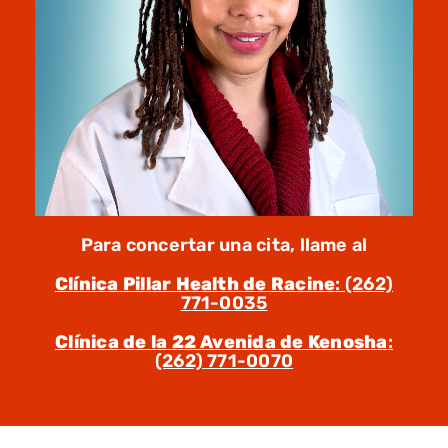
Para concertar una cita, llame al
Clínica Pillar Health de Racine
: (262)
771-0035
Clínica de la 22 Avenida de Kenosha
:
(262) 771-0070