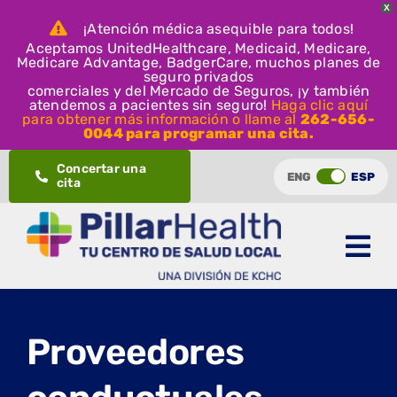
X
¡Atención médica asequible para todos!
Aceptamos UnitedHealthcare, Medicaid, Medicare,
Medicare Advantage, BadgerCare, muchos planes de
seguro privados
comerciales y del Mercado de Seguros, ¡y también
atendemos a pacientes sin seguro!
Haga clic aquí
para obtener más información o llame al
262-656-
0044 para programar una cita.
Ir
Concertar una
ENG
ESP
cita
al
contenido
Proveedores