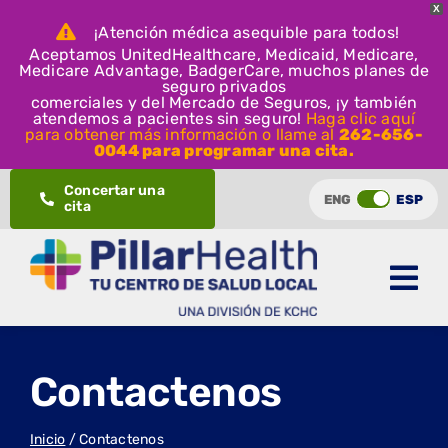
X
¡Atención médica asequible para todos!
Aceptamos UnitedHealthcare, Medicaid, Medicare,
Medicare Advantage, BadgerCare, muchos planes de
seguro privados
comerciales y del Mercado de Seguros, ¡y también
atendemos a pacientes sin seguro!
Haga clic aquí
para obtener más información o llame al
262-656-
0044 para programar una cita.
Ir
Concertar una
ENG
ESP
cita
al
contenido
Contactenos
Inicio
/
Contactenos