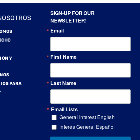
SIGN-UP FOR OUR
NOSOTROS
NEWSLETTER!
Email
SOMOS
KCHC
S
First Name
IÓN Y
NOS
Last Name
IOS PARA
S
Email Lists
General Interest English
Interés General Español