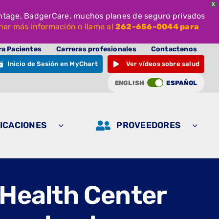
X
antage, BadgerCare, muchos planes de seguro privados
ner más información o llame al
262-656-0044 para
ra Pacientes
Carreras profesionales
Contactenos
Inicio de Sesión en MyChart
Ver vídeos sobre salud
ENGLISH
ESPAÑOL
ICACIONES
PROVEEDORES
 Health Center