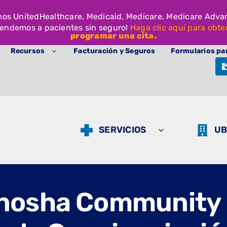
mos UnitedHealthcare, Medicaid, Medicare, Medicare Adv
tendemos a pacientes sin seguro!
Haga clic aquí para obte
programar una cita.
Recursos
Facturación y Seguros
Formularios pa
SERVICIOS
UB
Kenosha Community