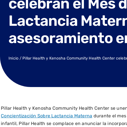
celebran el Mes d
Lactancia Matern
asesoramiento en
Inicio
/
Pillar Health y Kenosha Community Health Center celebr
Pillar Health y Kenosha Community Health Center se unen
Concientización Sobre Lactancia Materna
durante el mes 
infantil, Pillar Health se complace en anunciar la incorpo